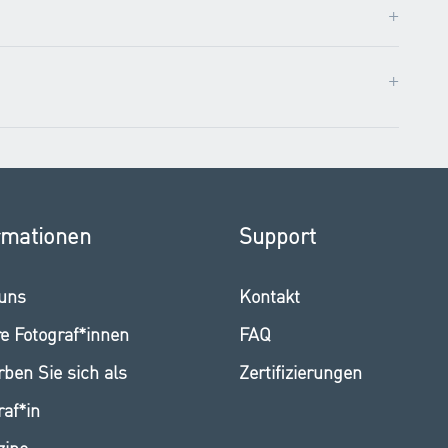
+
+
rmationen
Support
uns
Kontakt
e Fotograf*innen
FAQ
ben Sie sich als
Zertifizierungen
raf*in
zine