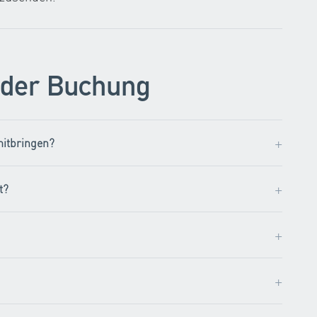
 der Buchung
+
mitbringen?
+
t?
+
+