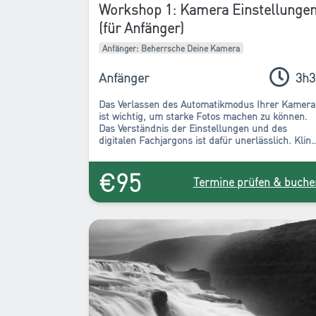
Workshop 1: Kamera Einstellunge
(für Anfänger)
Anfänger: Beherrsche Deine Kamera
Anfänger
3h3
Das Verlassen des Automatikmodus Ihrer Kamera
ist wichtig, um starke Fotos machen zu können.
Das Verständnis der Einstellungen und des
digitalen Fachjargons ist dafür unerlässlich. Klin
etwas kompliziert, aber am Ende dieses Kurses
werden Sie sich wirklich besser fühlen, weil Sie d
€95
Fotografie im täglichen Leben verstehen.
Termine prüfen & buche