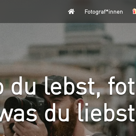
Startseite
Fotograf*innen
 du lebst, fot
was du liebst