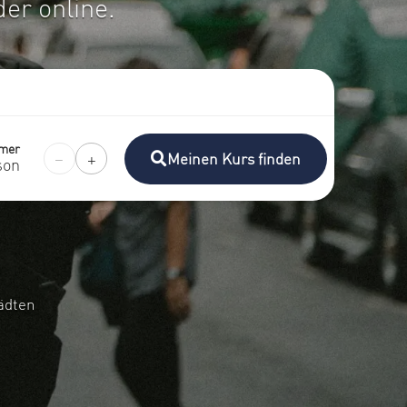
er online.
hmer
−
+
Meinen Kurs finden
son
tädten