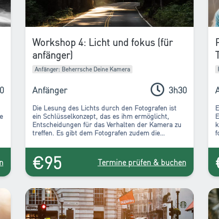
Workshop 4: Licht und fokus (für
anfänger)
Anfänger: Beherrsche Deine Kamera
0
Anfänger
3h30
Die Lesung des Lichts durch den Fotografen ist
E
e
ein Schlüsselkonzept, das es ihm ermöglicht,
E
Entscheidungen für das Verhalten der Kamera zu
k
treffen. Es gibt dem Fotografen zudem die
f
Möglichkeit, seine Kreativität in Richtung
b
Schärfentiefe und Verschlusszeit auszudrücken.
l
€95
G
n
Termine prüfen & buchen
i