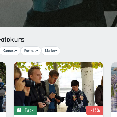
Fotokurs
Kamera
Format
Marke
Pack
-15
%