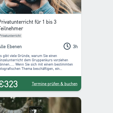
Privatunterricht für 1 bis 3
Teilnehmer
Privatunterricht
Alle Ebenen
3h
s gibt viele Gründe, warum Sie einen
inzelunterricht dem Gruppenkurs vorziehen
önnen..... Wenn Sie sich mit einem bestimmten
otografischen Thema beschäftigen, ein
estimmtes Problem der Aufnahme, des Schnittes
ösen oder sich einfach nicht dem Rhythmus einer
€323
ruppe unterwerfen wollen, ist die Wahl eines
Termine prüfen & buchen
ndividuellen Kurses definitiv zu empfehlen!