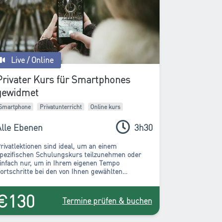
Live / Online
Privater Kurs für Smartphones
gewidmet
Smartphone
Privatunterricht
Online kurs
Alle Ebenen
3h30
rivatlektionen sind ideal, um an einem
pezifischen Schulungskurs teilzunehmen oder
infach nur, um in Ihrem eigenen Tempo
ortschritte bei den von Ihnen gewählten
onzepten zur Fotografie mit einem Smartphone
eder Marke zu machen.
€130
Termine prüfen & buchen