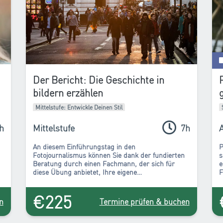
Der Bericht: Die Geschichte in
bildern erzählen
Mittelstufe: Entwickle Deinen Stil
h
Mittelstufe
7h
An diesem Einführungstag in den
P
Fotojournalismus
können Sie dank der fundierten
s
Beratung durch einen Fachmann, der sich für
e
diese Übung anbietet, Ihre eigene
F
Dokumentarserie erstellen und Ihnen zeigen, wie
K
er aus seinen Bildern eine kohärente Serie
j
€225
auswählt.
n
Termine prüfen & buchen