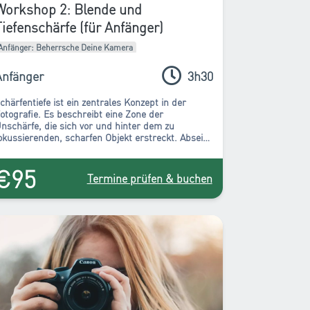
Workshop 2: Blende und
Tiefenschärfe (für Anfänger)
Anfänger: Beherrsche Deine Kamera
Anfänger
3h30
chärfentiefe ist ein zentrales Konzept in der
otografie. Es beschreibt eine Zone der
nschärfe, die sich vor und hinter dem zu
okussierenden, scharfen Objekt erstreckt. Abseits
avon ist die Unschärfe mehr oder weniger
räsent. Dieser Bereich kann anhand von drei
€95
arametern angepasst werden, die im Kurs
Termine prüfen & buchen
rklärt und geübt werden.